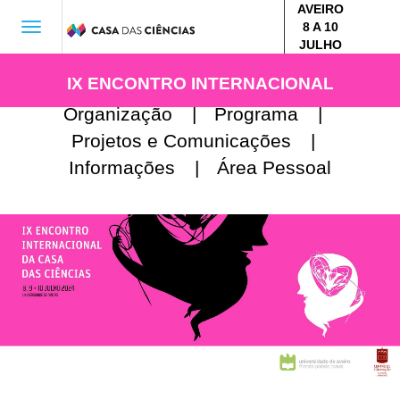
AVEIRO
8 A 10
Toggle
JULHO
navigation
IX ENCONTRO INTERNACIONAL
Organização
|
Programa
|
Projetos e Comunicações
|
Informações
|
Área Pessoal