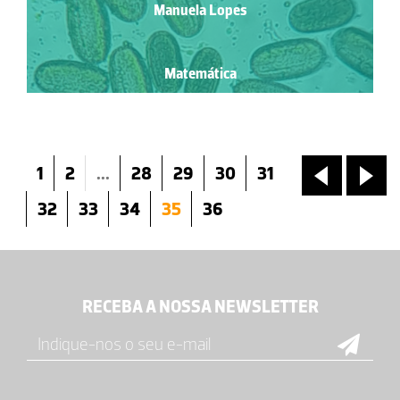
Manuela Lopes
Matemática
1
2
...
28
29
30
31
«
»
32
33
34
35
36
RECEBA A NOSSA NEWSLETTER