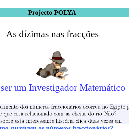
Projecto POLYA
As dízimas nas fracções
 ser um Inv
estigador Matemático
mo surgiram os números fraccionários?