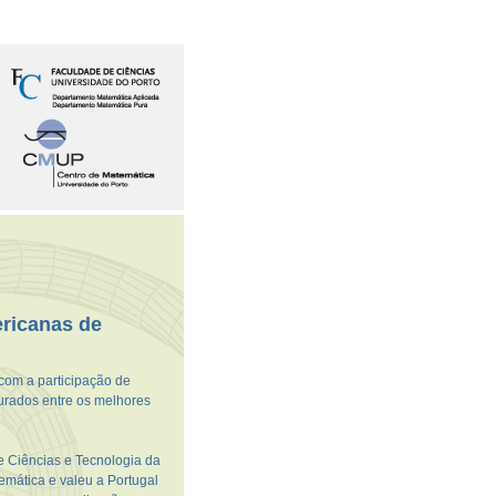
ricanas de
com a participação de
purados entre os melhores
e Ciências e Tecnologia da
mática e valeu a Portugal