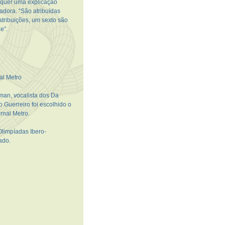
equer uma explicação
adora. “São atribuídas
tribuições, um sexto são
e”.
al Metro
cman, vocalista dos Da
o Guerreiro foi escolhido o
rnal Metro.
Olimpíadas Ibero-
ado.