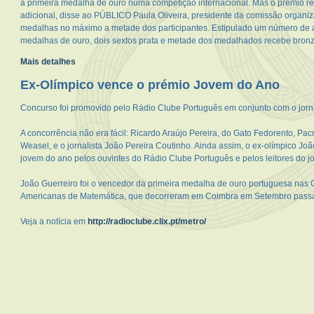
a primeira medalha de ouro numa competição internacional. Mas o prémio r
adicional, disse ao PÚBLICO Paula Oliveira, presidente da comissão organiz
medalhas no máximo a metade dos participantes. Estipulado um número de a
medalhas de ouro, dois sextos prata e metade dos medalhados recebe bronz
Mais detalhes
Ex-Olímpico vence o prémio Jovem do Ano
Concurso foi promovido pelo Rádio Clube Português em conjunto com o jorn
A concorrência não era fácil: Ricardo Araújo Pereira, do Gato Fedorento, Pa
Weasel, e o jornalista João Pereira Coutinho. Ainda assim, o ex-olímpico Joã
jovem do ano pelos ouvintes do Rádio Clube Português e pelos leitores do jo
João Guerreiro foi o vencedor da primeira medalha de ouro portuguesa nas 
Americanas de Matemática, que decorreram em Coimbra em Setembro pass
Veja a notícia em
http://radioclube.clix.pt/metro/