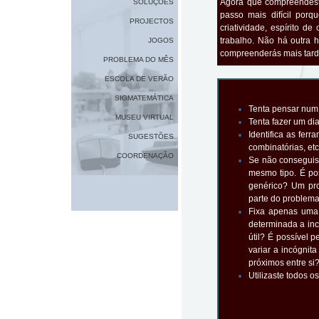
Agora que compreendeste
SOLUÇÕES
passo mais difícil por
PROJECTOS
criatividade, espírito d
trabalho. Não há outra 
JOGOS
compreenderás mais tarde
PROBLEMA DO MÊS
ESCOLA DE VERÃO
SIGMATEMÁTICA
Tenta pensar num 
MUSEU VIRTUAL
Tenta fazer um di
Identifica as fer
SUGESTÕES
combinatórias, etc
COORDENAÇÃO
Se não conseguist
mesmo tipo. É po
genérico? Um pr
parte do problem
Fixa apenas uma 
determinada a inc
útil? É possível 
variar a incógnit
próximos entre si
Utilizaste todos o