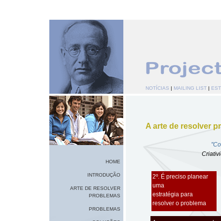
NOTÍCIAS
|
MAILING LIST
|
EST
A arte de resolver 
"Co
Criativ
HOME
INTRODUÇÃO
2º. É preciso planear
uma
ARTE DE RESOLVER
estratégia para
PROBLEMAS
resolver o problema
PROBLEMAS