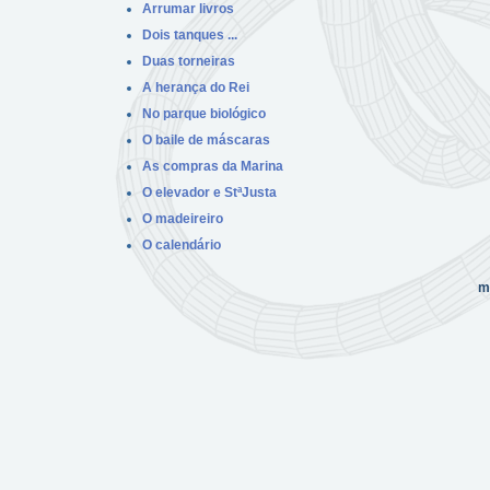
Arrumar livros
Dois tanques ...
Duas torneiras
A herança do Rei
No parque biológico
O baile de máscaras
As compras da Marina
O elevador e StªJusta
O madeireiro
O calendário
m