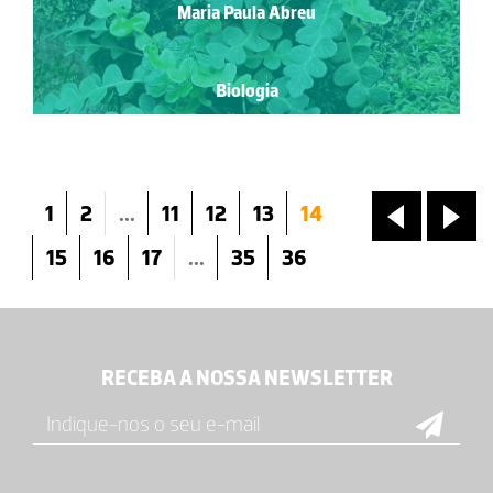
Maria Paula Abreu
Biologia
1
2
...
11
12
13
14
«
»
15
16
17
...
35
36
RECEBA A NOSSA NEWSLETTER