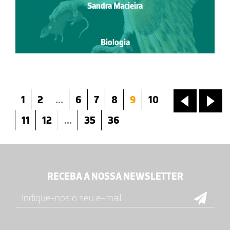
Sandra Macieira
Biologia
1
2
...
6
7
8
9
10
«
»
11
12
...
35
36
RECEBA A NOSSA NEWSLETTER