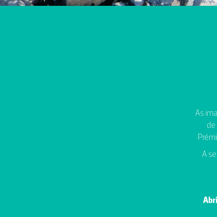
As ima
de
Prémi
A se
Abri