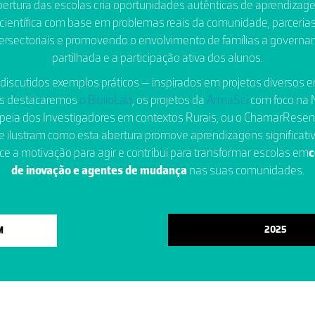
ertura das escolas cria oportunidades autênticas de aprendiza
científica com base em problemas reais da comunidade, parceria
tersectoriais e promovendo o envolvimento de famílias a governa
partilhada e a participação ativa dos alunos.
discutidos exemplos práticos — inspirados em projetos diversos e
is destacaremos
o BiblioLab
, os projetos da
ArmaSci
com foco na 
peia dos Investigadores em contextos Rurais, ou o ChamarRese
e ilustram como esta abertura promove aprendizagens significativ
ece a motivação para agir e contribui para transformar escolas em
c
de inovação e agentes de mudança
nas suas comunidades.
2025
M