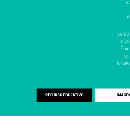
ab
in
Serão 
qua
Euro
qu
fortal
RECURSO EDUCATIVO
IMAGE