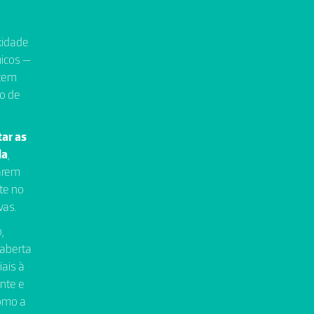
xidade
micos —
 tem
ão de
tar as
da
,
arem
te no
vas.
,
aberta
ais à
ente e
como a