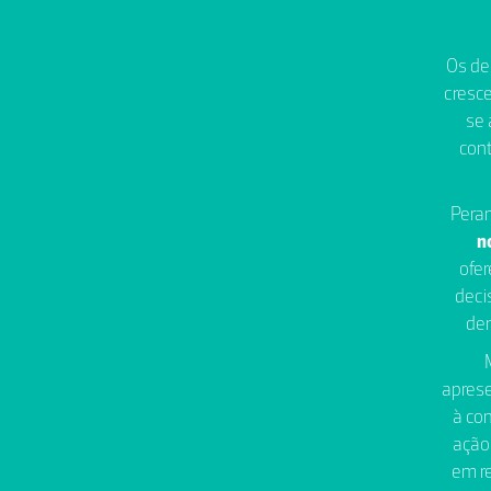
Os de
cresce
se 
cont
Peran
n
ofe
deci
den
apres
à co
ação 
em re