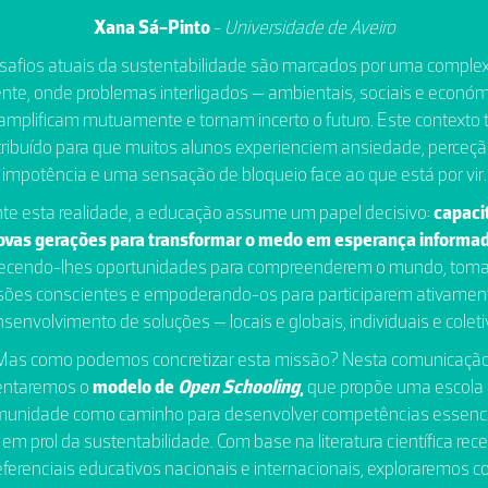
Xana Sá-Pinto
-
Universidade de Aveiro
safios atuais da sustentabilidade são marcados por uma comple
nte, onde problemas interligados — ambientais, sociais e econó
amplificam mutuamente e tornam incerto o futuro. Este contexto
ribuído para que muitos alunos experienciem ansiedade, perceç
impotência e uma sensação de bloqueio face ao que está por vir.
te esta realidade, a educação assume um papel decisivo:
capaci
ovas gerações para transformar o medo em esperança informa
recendo-lhes oportunidades para compreenderem o mundo, tom
sões conscientes e empoderando-os para participarem ativamen
senvolvimento de soluções — locais e globais, individuais e coleti
Mas como podemos concretizar esta missão? Nesta comunicação
entaremos o
modelo de
Open Schooling
,
que propõe uma escola 
munidade como caminho para desenvolver competências essenci
em prol da sustentabilidade. Com base na literatura científica rec
ferenciais educativos nacionais e internacionais, exploraremos 