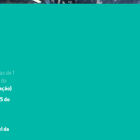
as de 1
 do
ração)
.
05 do
el da