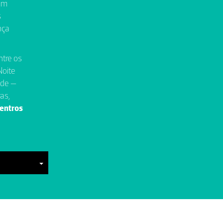
gem
s
nça
ntre os
Noite
nde —
as,
entros