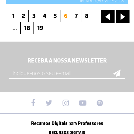
INTRODUÇÃO ÀS CIÊNCIAS
1
2
3
4
5
6
7
8
«
»
...
18
19
RECEBA A NOSSA NEWSLETTER
Recursos Digitais
para
Professores
RECURSOS DIGITAIS