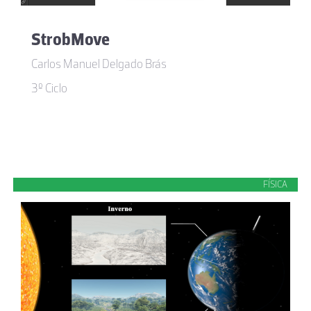
StrobMove
Carlos Manuel Delgado Brás
3º Ciclo
FÍSICA