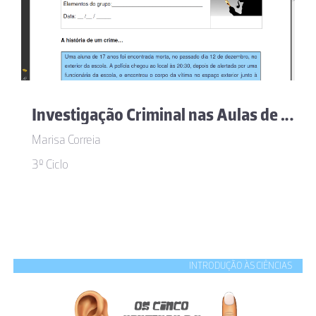
Investigação Criminal nas Aulas de Físico-Química
Marisa Correia
3º Ciclo
INTRODUÇÃO ÀS CIÊNCIAS