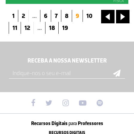
FÍSICA
1
2
...
6
7
8
9
10
«
»
11
12
...
18
19
RECEBA A NOSSA NEWSLETTER
Recursos Digitais
para
Professores
RECURSOS DIGITAIS