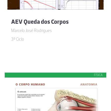
AEV Queda dos Corpos
Marcelo José Rodrigues
3º Ciclo
FÍSICA