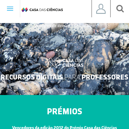
Toggle
navigation
Vestígios de derrame de fuelóleo
BEM-VINDO À
RECURSOS DIGITAIS
PARA
PROFESSORES
PRÉMIOS
Vencedores da edição 2012 do Prémio Casa das Ciências