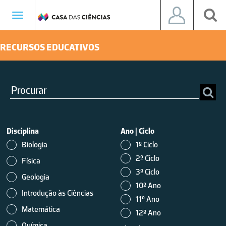
Toggle
navigation
RECURSOS EDUCATIVOS
Disciplina
Ano
|
Ciclo
Biologia
1º Ciclo
2º Ciclo
Física
3º Ciclo
Geologia
10º Ano
Introdução às Ciências
11º Ano
Matemática
12º Ano
Química