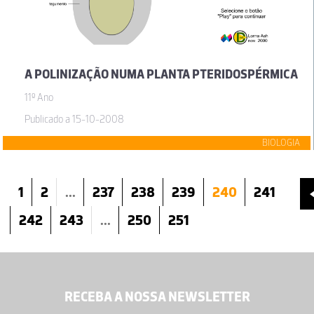
A POLINIZAÇÃO NUMA PLANTA PTERIDOSPÉRMICA
11º Ano
Publicado a 15-10-2008
BIOLOGIA
1
2
...
237
238
239
240
241
242
243
...
250
251
RECEBA A NOSSA NEWSLETTER