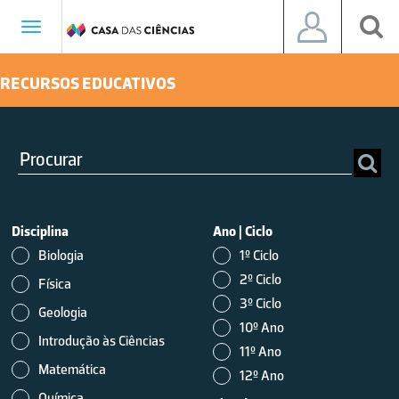
Toggle
navigation
RECURSOS EDUCATIVOS
Disciplina
Ano
|
Ciclo
Biologia
1º Ciclo
2º Ciclo
Física
3º Ciclo
Geologia
10º Ano
Introdução às Ciências
11º Ano
Matemática
12º Ano
Química