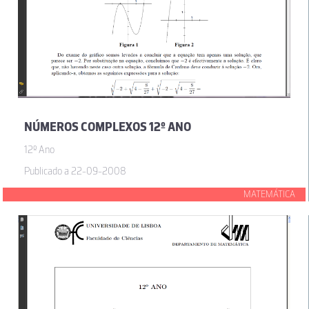
NÚMEROS COMPLEXOS 12º ANO
12º Ano
Publicado a 22-09-2008
MATEMÁTICA