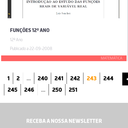
FUNÇÕES 12º ANO
12º Ano
Publicado a 22-09-2008
MATEMÁTICA
1
2
...
240
241
242
243
244
245
246
...
250
251
RECEBA A NOSSA NEWSLETTER