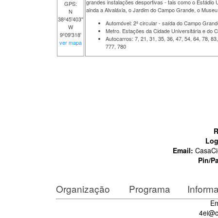
grandes instalações desportivas - tais como o Estádio U
GPS:
ainda a Alvaláxia, o Jardim do Campo Grande, o Museu 
N
38º45'403''
Automóvel: 2ª circular - saída do Campo Grande
W
Metro. Estações da Cidade Universitária e do
9º09'318'
Autocarros: 7, 21, 31, 35, 36, 47, 54, 64, 78, 83
ver mapa
777, 780
R
Log
Email:
CasaCi
Pin/P
Organização
Programa
Inform
Em
4ei@c