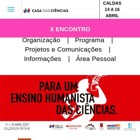
CALDAS
14 A 16
Toggle
ABRIL
navigation
X ENCONTRO
Organização
|
Programa
|
Projetos e Comunicações
|
Informações
|
Área Pessoal