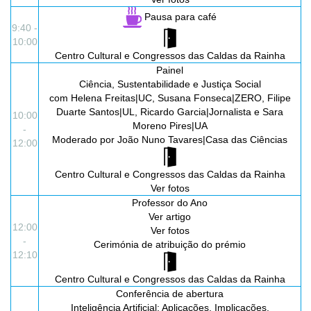
Pausa para café
9:40 -
10:00
Centro Cultural e Congressos das Caldas da Rainha
Painel
Ciência, Sustentabilidade e Justiça Social
com Helena Freitas|UC, Susana Fonseca|ZERO, Filipe
Duarte Santos|UL, Ricardo Garcia|Jornalista e Sara
10:00
Moreno Pires|UA
-
Moderado por João Nuno Tavares|Casa das Ciências
12:00
Centro Cultural e Congressos das Caldas da Rainha
Ver
fotos
Professor do Ano
Ver
artigo
12:00
Ver
fotos
-
Cerimónia de atribuição do prémio
12:10
Centro Cultural e Congressos das Caldas da Rainha
Conferência de abertura
Inteligência Artificial: Aplicações, Implicações,