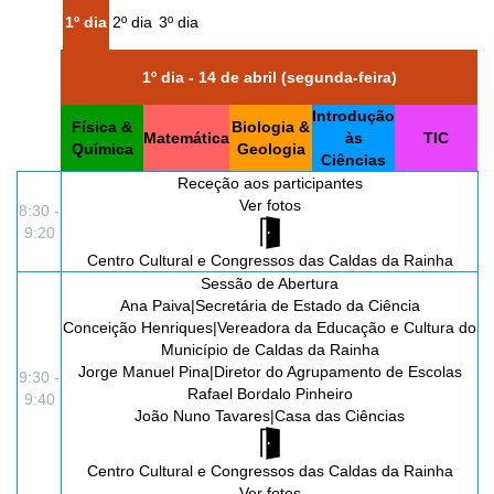
1º dia
2º dia
3º dia
1º dia - 14 de abril (segunda-feira)
Introdução
Física &
Biologia &
Matemática
às
TIC
Química
Geologia
Ciências
Receção aos participantes
Ver
fotos
8:30 -
9:20
Centro Cultural e Congressos das Caldas da Rainha
Sessão de Abertura
Ana Paiva|Secretária de Estado da Ciência
Conceição Henriques|Vereadora da Educação e Cultura do
Município de Caldas da Rainha
Jorge Manuel Pina|Diretor do Agrupamento de Escolas
9:30 -
Rafael Bordalo Pinheiro
9:40
João Nuno Tavares|Casa das Ciências
Centro Cultural e Congressos das Caldas da Rainha
Ver
fotos