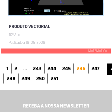
PRODUTO VECTORIAL
10º Ano
Publicado a 18-06-2008
MATEMÁTICA
1
2
...
243
244
245
246
247
248
249
250
251
RECEBA A NOSSA NEWSLETTER