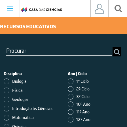
Toggle
navigation
RECURSOS EDUCATIVOS
Disciplina
Ano
|
Ciclo
Biologia
1º Ciclo
2º Ciclo
Física
3º Ciclo
Geologia
10º Ano
Introdução às Ciências
11º Ano
Matemática
12º Ano
Química