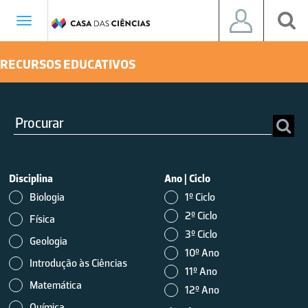
Toggle
navigation
RECURSOS EDUCATIVOS
Disciplina
Ano
|
Ciclo
Biologia
1º Ciclo
2º Ciclo
Física
3º Ciclo
Geologia
10º Ano
Introdução às Ciências
11º Ano
Matemática
12º Ano
Química