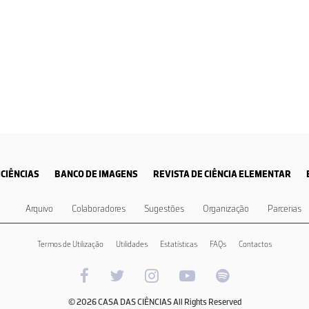
CIÊNCIAS
BANCO DE IMAGENS
REVISTA DE CIÊNCIA ELEMENTAR
Arquivo
Colaboradores
Sugestões
Organização
Parcerias
Termos de Utilização
Utilidades
Estatísticas
FAQs
Contactos
© 2026 CASA DAS CIÊNCIAS All Rights Reserved