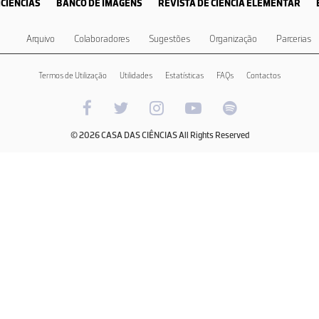
CIÊNCIAS
BANCO DE IMAGENS
REVISTA DE CIÊNCIA ELEMENTAR
Arquivo
Colaboradores
Sugestões
Organização
Parcerias
Termos de Utilização
Utilidades
Estatísticas
FAQs
Contactos
© 2026 CASA DAS CIÊNCIAS All Rights Reserved