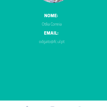
NOME:
Otília Correia
EMAIL:
odgato@fc.ul.pt