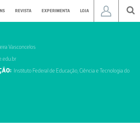
NS
REVISTA
EXPERIMENTA
LOJA
xeira Vasconcelos
e.edu.br
ÇÃO:
Instituto Federal de Educação, Ciência e Tecnologia do