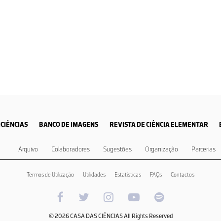
CIÊNCIAS
BANCO DE IMAGENS
REVISTA DE CIÊNCIA ELEMENTAR
Arquivo
Colaboradores
Sugestões
Organização
Parcerias
Termos de Utilização
Utilidades
Estatísticas
FAQs
Contactos
© 2026 CASA DAS CIÊNCIAS All Rights Reserved