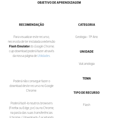
OBJETIVO DE APRENDIZAGEM
RECOMENDAÇÃO
CATEGORIA
Para visualizar este recurso,
Geologia - 11º Ano
necessita de ter instalada a extensão
Flash Emulator
do
Google Chrome
,
cujo download poderá fazer através
UNIDADE
da nossa página de
Utilidades
.
Vulcanologia
TEMA
Poderá não conseguir fazer o
download deste recurso no Google
Chrome.
TIPO DE RECURSO
Poderá fazê-lo noutros browsers
Flash
(Firefox ou Edge, p.e.) ou no Chrome,
na pasta das suas transferências
(chrome://downloads/) aceitando