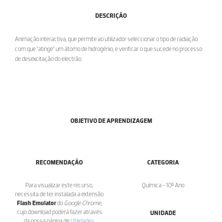
DESCRIÇÃO
Animação interactiva, que permite ao utilizador seleccionar o tipo de radiação
com que "atinge" um átomo de hidrogénio, e verificar o que sucede no processo
de desexcitação do electrão.
OBJETIVO DE APRENDIZAGEM
RECOMENDAÇÃO
CATEGORIA
Para visualizar este recurso,
Química - 10º Ano
necessita de ter instalada a extensão
Flash Emulator
do
Google Chrome
,
cujo download poderá fazer através
UNIDADE
da nossa página de
Utilidades
.