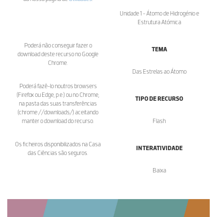
Unidade 1 - Átomo de Hidrogénio e
Estrutura Atómica
Poderá não conseguir fazer o
TEMA
download deste recurso no Google
Chrome.
Das Estrelas ao Átomo
Poderá fazê-lo noutros browsers
(Firefox ou Edge, p.e.) ou no Chrome,
TIPO DE RECURSO
na pasta das suas transferências
(chrome://downloads/) aceitando
manter o download do recurso.
Flash
Os ficheiros disponibilizados na Casa
INTERATIVIDADE
das Ciências são seguros.
Baixa