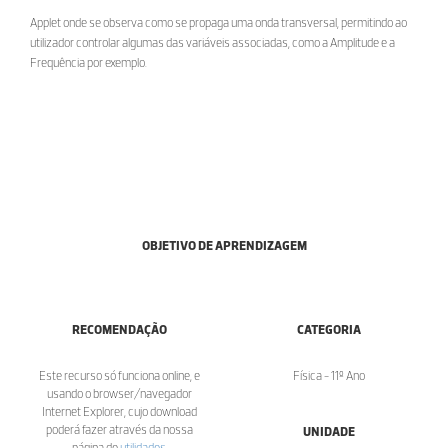
Applet onde se observa como se propaga uma onda transversal, permitindo ao
utilizador controlar algumas das variáveis associadas, como a Amplitude e a
Frequência por exemplo.
OBJETIVO DE APRENDIZAGEM
RECOMENDAÇÃO
CATEGORIA
Este recurso só funciona online, e
Física - 11º Ano
usando o browser/navegador
Internet Explorer, cujo download
poderá fazer através da nossa
UNIDADE
página de
utilidades
.