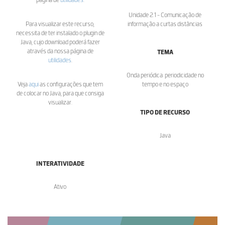
Unidade 2.1 - Comunicação de
Para visualizar este recurso,
informação a curtas distâncias
necessita de ter instalado o plugin de
Java, cujo download poderá fazer
através da nossa página de
TEMA
utilidades
.
Onda periódica: periodicidade no
Veja
aqui
as configurações que tem
tempo e no espaço
de colocar no Java, para que consiga
visualizar.
TIPO DE RECURSO
Java
INTERATIVIDADE
Ativo