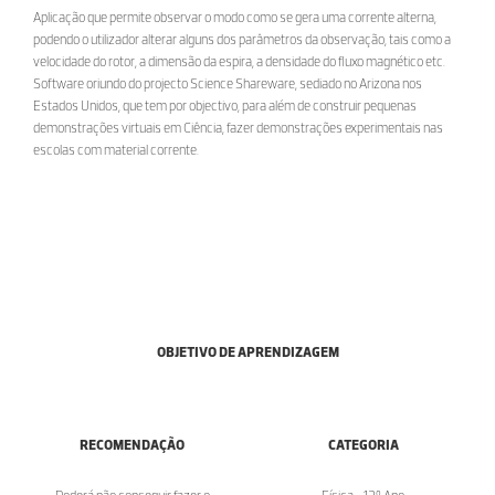
Aplicação que permite observar o modo como se gera uma corrente alterna,
podendo o utilizador alterar alguns dos parâmetros da observação, tais como a
velocidade do rotor, a dimensão da espira, a densidade do fluxo magnético etc.
Software oriundo do projecto Science Shareware, sediado no Arizona nos
Estados Unidos, que tem por objectivo, para além de construir pequenas
demonstrações virtuais em Ciência, fazer demonstrações experimentais nas
escolas com material corrente.
OBJETIVO DE APRENDIZAGEM
RECOMENDAÇÃO
CATEGORIA