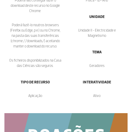
Poderá não conseguir fazer o
Física - 12º Ano
download deste recurso no Google
Chrome.
UNIDADE
Poderá fazê-lo noutros browsers
(Firefox ou Edge, p.e.) ou no Chrome,
Unidade II - Electricidade e
na pasta das suas transferências
Magnetismo
(chrome://downloads/) aceitando
manter o download do recurso.
TEMA
Os ficheiros disponibilizados na Casa
das Ciências são seguros.
Geradores
TIPO DE RECURSO
INTERATIVIDADE
Aplicação
Ativo