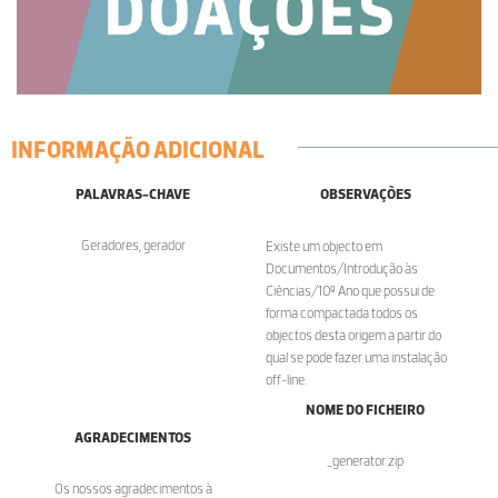
INFORMAÇÃO ADICIONAL
PALAVRAS-CHAVE
OBSERVAÇÕES
Geradores, gerador
Existe um objecto em
Documentos/Introdução às
Ciências/10º Ano que possui de
forma compactada todos os
objectos desta origem a partir do
qual se pode fazer uma instalação
off-line.
NOME DO FICHEIRO
AGRADECIMENTOS
_generator.zip
Os nossos agradecimentos à