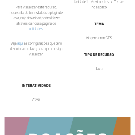
Unidade 1 - Movimentos na Terra e
Para visualizar este recurso,
no espaço
necessita de ter instalado o plugin de
Java, cujo download poderá fazer
através da nossa página de
TEMA
utilidades
.
Viagens com GPS
Veja
aqui
as configurações que tem
de colocar no Java, para que consiga
visualizar.
TIPO DE RECURSO
Java
INTERATIVIDADE
Ativo