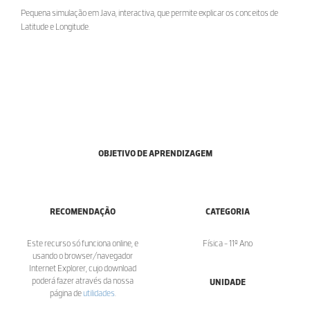
Pequena simulação em Java, interactiva, que permite explicar os conceitos de
Latitude e Longitude.
OBJETIVO DE APRENDIZAGEM
RECOMENDAÇÃO
CATEGORIA
Este recurso só funciona online, e
Física - 11º Ano
usando o browser/navegador
Internet Explorer, cujo download
poderá fazer através da nossa
UNIDADE
página de
utilidades
.