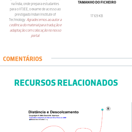
TAMANHO DO FICHEIRO
na Índia, onde prepara estudantes
para o IITJEE, o exame de acesso ao
prestigiado Indian Institute of
17.69 KB
Technology.
Agradecemos ao autor a
cedência do material para tradução e
adaptação com colocação no nosso
portal
.
COMENTÁRIOS
RECURSOS RELACIONADOS