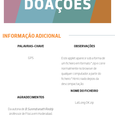
INFORMAÇÃO ADICIONAL
PALAVRAS-CHAVE
OBSERVAÇÕES
GPS
Este applet aparece sob a forma de
um ficheiro em formato *.zip e corre
normalmente no browser de
qualquer computador a partir do
ficheiro *.html criado depois da
descompactação.
NOME DO FICHEIRO
AGRADECIMENTOS
LatLong OK.zip
Da autoria de
B.Surendranath Reddy
professor de Física em Hyderabad,