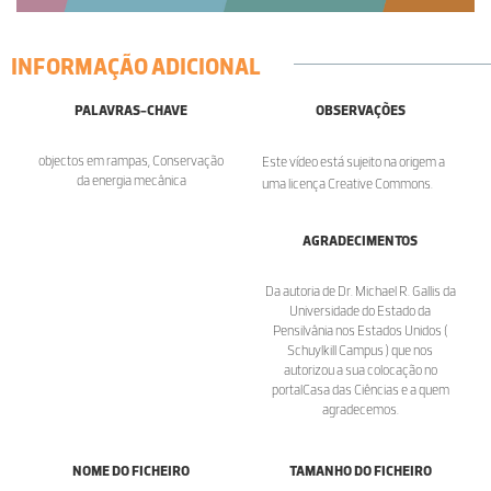
INFORMAÇÃO ADICIONAL
PALAVRAS-CHAVE
OBSERVAÇÕES
objectos em rampas, Conservação
Este vídeo está sujeito na origem a
da energia mecânica
uma licença Creative Commons.
AGRADECIMENTOS
Da autoria de Dr. Michael R. Gallis da
Universidade do Estado da
Pensilvânia nos Estados Unidos (
Schuylkill Campus ) que nos
autorizou a sua colocação no
portalCasa das Ciências e a quem
agradecemos.
NOME DO FICHEIRO
TAMANHO DO FICHEIRO