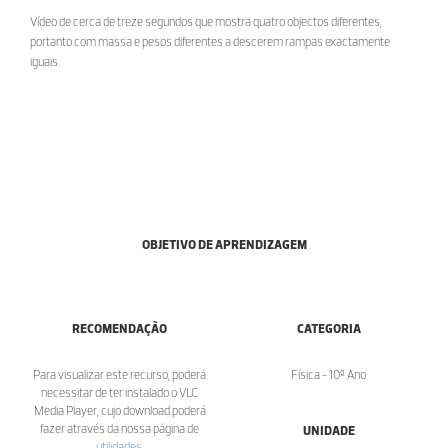
Vídeo de cerca de treze segundos que mostra quatro objectos diferentes,
portanto com massa e pesos diferentes a descerem rampas exactamente
iguais.
OBJETIVO DE APRENDIZAGEM
RECOMENDAÇÃO
CATEGORIA
Para visualizar este recurso, poderá
Física - 10º Ano
necessitar de ter instalado o VLC
Media Player, cujo download poderá
fazer através da nossa página de
UNIDADE
utilidades
.