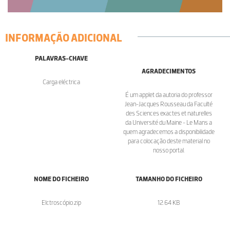
INFORMAÇÃO ADICIONAL
PALAVRAS-CHAVE
AGRADECIMENTOS
Carga eléctrica
É um applet da autoria do professor
Jean-Jacques Rousseau da Faculté
des Sciences exactes et naturelles
da Université du Maine - Le Mans a
quem agradecemos a disponibilidade
para colocação deste material no
nosso portal.
NOME DO FICHEIRO
TAMANHO DO FICHEIRO
Elctroscópio.zip
12.64 KB