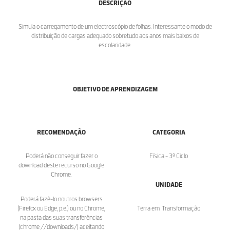
DESCRIÇÃO
Simula o carregamento de um electroscópio de folhas. Interessante o modo de
distribuição de cargas adequado sobretudo aos anos mais baixos de
escolaridade.
OBJETIVO DE APRENDIZAGEM
RECOMENDAÇÃO
CATEGORIA
Poderá não conseguir fazer o
Física - 3º Ciclo
download deste recurso no Google
Chrome.
UNIDADE
Poderá fazê-lo noutros browsers
(Firefox ou Edge, p.e.) ou no Chrome,
Terra em Transformação
na pasta das suas transferências
(chrome://downloads/) aceitando