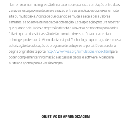
Um erro comum na regressão linear acontece quando a correlação entre duas
variáveis está próxima do zero e a razão entre as amplitudes dos eixos é muito
alta ou muito baixa. Acontece que quando se muda a escala para valores
similares, se observa de imediato a correlação. Esta aplicação procura mostrar
que quando calculadas a regressão directa e a inversa, se observa para dados
falíveis que as duas linhas são de facto muito diversas. Da autoria de Hans
Lohninger professor da Vienna University of Technology a quem agradecemos a
autorização da colocação do programa de setup neste portal. Deve aceder à
página original deste portal
http://www.vias.org/simulations/index.html
para
poder complementar informação e actualizar dados e software. A bandeira
austriaca aponta para a versão original
OBJETIVO DE APRENDIZAGEM