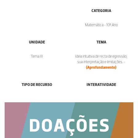
CATEGORIA
Matemática - 10º Ano
UNIDADE
TEMA
Tema III
Ideia intuitiva de recta de egressão;
sua interpretação e limitações. -
(Aprofundamento)
TIPO DE RECURSO
INTERATIVIDADE