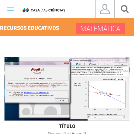
Toggle
navigation
MATEMÁTICA
RECURSOS EDUCATIVOS
TÍTULO
Regressão Linear III