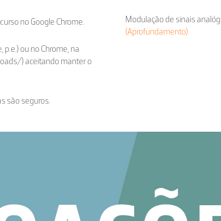
Modulação de sinais analóg
ecurso no Google Chrome.
(Aprofundamento)
, p.e.) ou no Chrome, na
loads/) aceitando manter o
as são seguros.