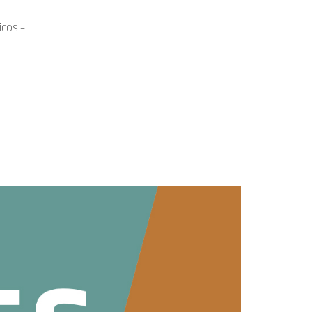
icos -