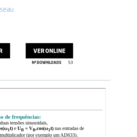
sseau
R
VER ONLINE
Nº DOWNLOADS
53