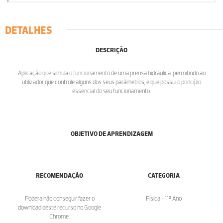
DETALHES
DESCRIÇÃO
Aplicação que simula o funcionamento de uma prensa hidráulica, permitindo ao
utilizador que controle alguns dos seus parâmetros, e que possui o princípio
essencial do seu funcionamento.
OBJETIVO DE APRENDIZAGEM
RECOMENDAÇÃO
CATEGORIA
Poderá não conseguir fazer o
Física - 11º Ano
download deste recurso no Google
Chrome.