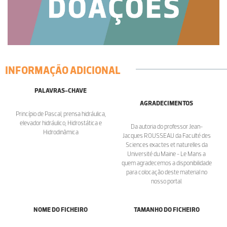
INFORMAÇÃO ADICIONAL
PALAVRAS-CHAVE
AGRADECIMENTOS
Princípio de Pascal, prensa hidráulica,
elevador hidráulico, Hidrostática e
Da autoria do professor Jean-
Hidrodinâmica
Jacques ROUSSEAU da Faculté des
Sciences exactes et naturelles da
Université du Maine - Le Mans a
quem agradecemos a disponibilidade
para colocação deste material no
nosso portal.
NOME DO FICHEIRO
TAMANHO DO FICHEIRO