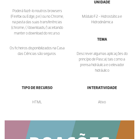
UNIDADE
Poderá fazê-lo noutros browsers
(Firefox ou Edge, p.e.) ou no Chrome,
Módulo F2 - Hidrostática e
na pasta das suas transferências
Hidrodinâmica
(chrome://downloads/) aceitando
manter o download do recurso.
TEMA
Os ficheiros disponibilizados na Casa
das Ciências são seguros.
Descrever algumas aplicações do
princípio de Pascal, tais como a
prensa hidráulica e o elevador
hidráulico
TIPO DE RECURSO
INTERATIVIDADE
HTML
Ativo