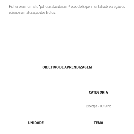
Ficheiro em formato *pdf que aborda um Protocolo Experimental sobre a ação do
etileno na maturação dos frutos.
OBJETIVO DE APRENDIZAGEM
CATEGORIA
Biologia - 10º Ano
UNIDADE
TEMA