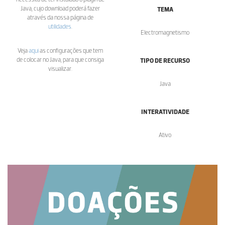
Java, cujo download poderá fazer
TEMA
através da nossa página de
utilidades
.
Electromagnetismo
Veja
aqui
as configurações que tem
de colocar no Java, para que consiga
TIPO DE RECURSO
visualizar.
Java
INTERATIVIDADE
Ativo