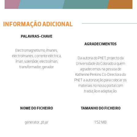
INFORMAÇÃO ADICIONAL
PALAVRAS-CHAVE
AGRADECIMENTOS
Electromagnetismo, ímanes,
electroímanes, corrente eléctrica,
Da autoria do PhET, projecto da
íman, solenóide, electroíman,
Universidade do Colorado a quem
transformador, gerador
agradecemos na pessoa de
Katherine Perkins Co-Directora do
PhET a autorização para colocar os
materiais no nosso portal com
tradução e adaptação.
NOME DO FICHEIRO
TAMANHO DO FICHEIRO
generator_pt.jar
1.52 MB