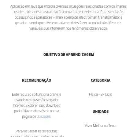
Aplicação em Java que mostra diversas situações relacionadas com os ímanes,
os electroímanes e a sua relação com a corrente eléctrica. Esta simulação
possui cinco separadores - íman, solenóide, electroíman, transformador e
gerador - sendo possível em cada um deles fazer o controlo de diferentes
variáveis que interferem nos fenómenos observados.
OBJETIVO DE APRENDIZAGEM
RECOMENDAÇÃO
CATEGORIA
Este recurso só funciona online, e
Física - 3º Ciclo
usando o browser/navegador
Internet Explorer, cujo download
poderá fazer através da nossa
UNIDADE
página de
utilidades
.
Viver Melhor na Terra
Para visualizar este recurso,
necessita de ter instalado o plugin de