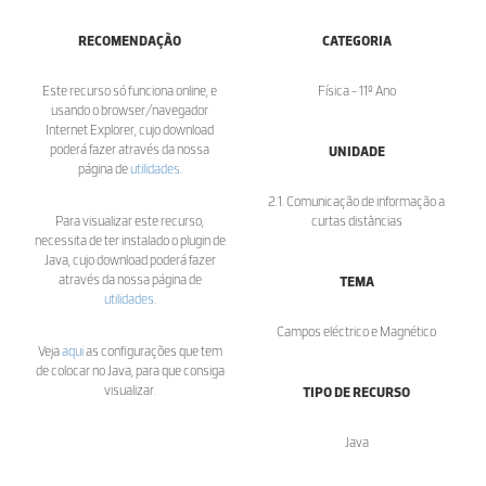
RECOMENDAÇÃO
CATEGORIA
Este recurso só funciona online, e
Física - 11º Ano
usando o browser/navegador
Internet Explorer, cujo download
poderá fazer através da nossa
UNIDADE
página de
utilidades
.
2.1. Comunicação de informação a
Para visualizar este recurso,
curtas distâncias
necessita de ter instalado o plugin de
Java, cujo download poderá fazer
através da nossa página de
TEMA
utilidades
.
Campos eléctrico e Magnético
Veja
aqui
as configurações que tem
de colocar no Java, para que consiga
visualizar.
TIPO DE RECURSO
Java