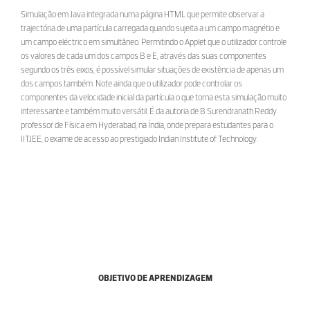
Simulação em Java integrada numa página HTML que permite observar a
trajectória de uma partícula carregada quando sujeita a um campo magnétio e
um campo eléctrico em simultâneo. Permitindo o Applet que o utilizador controle
os valores de cada um dos campos B e E, através das suas componentes
segundo os três eixos, é possível simular situações de existência de apenas um
dos campos também. Note ainda que o utilizador pode controlar os
componentes da velocidade inicial da partícula o que torna esta simulação muito
interessante e também muito versátil. É da autoria de B.Surendranath Reddy
professor de Física em Hyderabad, na Índia, onde prepara estudantes para o
IITJEE, o exame de acesso ao prestigiado Indian Institute of Technology.
OBJETIVO DE APRENDIZAGEM