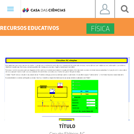
Toggle
navigation
FÍSICA
RECURSOS EDUCATIVOS
TÍTULO
Circuito Elétrico AC