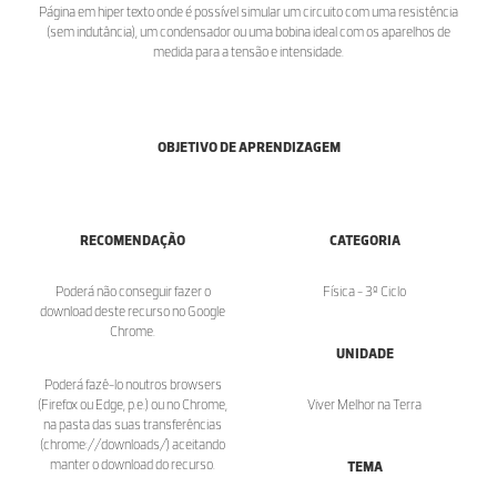
Página em hiper texto onde é possível simular um circuito com uma resistência
(sem indutância), um condensador ou uma bobina ideal com os aparelhos de
medida para a tensão e intensidade.
OBJETIVO DE APRENDIZAGEM
RECOMENDAÇÃO
CATEGORIA
Poderá não conseguir fazer o
Física - 3º Ciclo
download deste recurso no Google
Chrome.
UNIDADE
Poderá fazê-lo noutros browsers
(Firefox ou Edge, p.e.) ou no Chrome,
Viver Melhor na Terra
na pasta das suas transferências
(chrome://downloads/) aceitando
manter o download do recurso.
TEMA