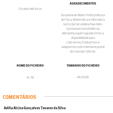
AGRADECIMENTOS
Circuitos eléctricos
Da autoria de Water Fendt professor
de Física, Matemática e Informática
na Escola Secundária Paul-Klee-
Gymnasium Gersthofen na
Alemanha a quem agradecemos a
disponibilidade para
colocarmos/traduzirmos e
adaptarmos este material no portal
da Casa das Ciências.
NOME DO FICHEIRO
TAMANHO DO FICHEIRO
ac.zip
44.29 KB
COMENTÁRIOS
Adília Alcina Gonçalves Tavares da Silva