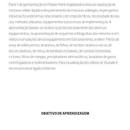
Parte 1 de apresentação em Power Point englobando a área da separação de
misturas sólido-líquido e despoeiramento de misturas sólidogás, na perspetiva
industrial, focando temas relacionados com o tipo de filtros, necessidade do seu
uso, métodos utilizados, equipamentos e processos de implementação. A
apresentação baseia-se na descrição do funcionamento dos diversos
equipamentos, na apresentação de esquemas e fotografias dos mesmos e em
vídeos e simulações desse equipamento em funcionamento, a referir: Filtros de
areia, de sólido poroso, de prensa, de folhas, de tambor rotativo a vácuo, de
discos rotativos, de mesa, de bandejas inclináveis, de correias horizontais,
ciclones, filtros de mangas, precipitadores eletrostáticos, lavadores de gases,
centrifugadoras e sedimentadores. Para visualização dos vídeos no Youtube é
necessário estar ligado à Internet.
OBJETIVO DE APRENDIZAGEM