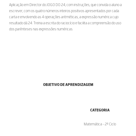
Aplicação em Director do JOGO DO 24, com instruções, que convida o aluno a
escrever, com os quatro números inteiros positivos apresentados por cada
carta e envolvendo as 4 operações aritméticas, a expressão numérica cujo
resultado dá 24. Treina a escrita do raciocício e facilita a compreensão do uso
dos parênteses nas expressões numéricas.
OBJETIVO DE APRENDIZAGEM
CATEGORIA
Matemática - 2º Ciclo