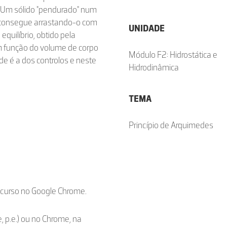
o: Um sólido "pendurado" num
e consegue arrastando-o com
UNIDADE
equilíbrio, obtido pela
em função do volume de corpo
Módulo F2: Hidrostática e
e é a dos controlos e neste
Hidrodinâmica
TEMA
Princípio de Arquimedes
ecurso no Google Chrome.
, p.e.) ou no Chrome, na