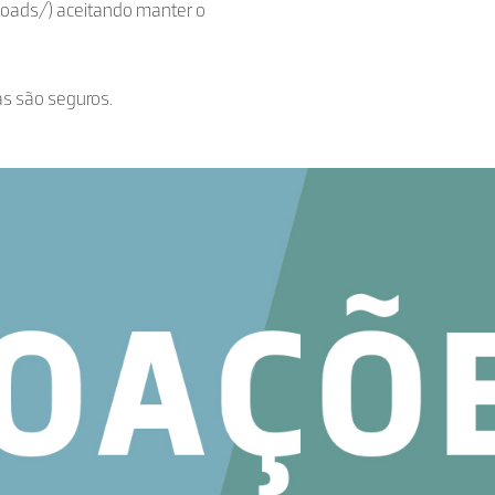
loads/) aceitando manter o
as são seguros.