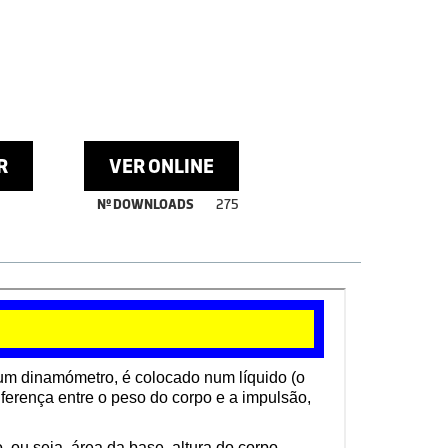
R
VER ONLINE
Nº DOWNLOADS
275