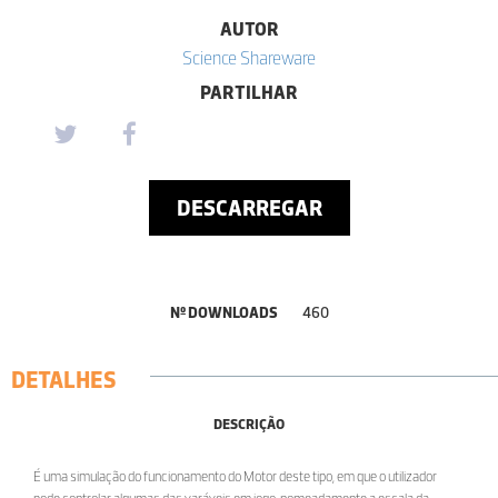
AUTOR
Science Shareware
PARTILHAR
DESCARREGAR
Nº DOWNLOADS
460
DETALHES
DESCRIÇÃO
É uma simulação do funcionamento do Motor deste tipo, em que o utilizador