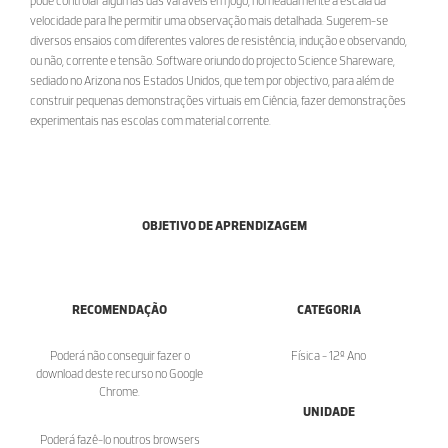
pode controlar algumas das varáveis em jogo, nomeadamente a escala da
velocidade para lhe permitir uma observação mais detalhada. Sugerem-se
diversos ensaios com diferentes valores de resistência, indução e observando,
ou não, corrente e tensão. Software oriundo do projecto Science Shareware,
sediado no Arizona nos Estados Unidos, que tem por objectivo, para além de
construir pequenas demonstrações virtuais em Ciência, fazer demonstrações
experimentais nas escolas com material corrente.
OBJETIVO DE APRENDIZAGEM
RECOMENDAÇÃO
CATEGORIA
Poderá não conseguir fazer o
Física - 12º Ano
download deste recurso no Google
Chrome.
UNIDADE
Poderá fazê-lo noutros browsers