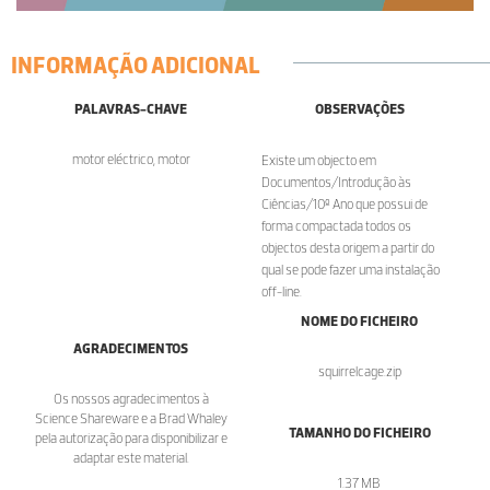
INFORMAÇÃO ADICIONAL
PALAVRAS-CHAVE
OBSERVAÇÕES
motor eléctrico, motor
Existe um objecto em
Documentos/Introdução às
Ciências/10º Ano que possui de
forma compactada todos os
objectos desta origem a partir do
qual se pode fazer uma instalação
off-line.
NOME DO FICHEIRO
AGRADECIMENTOS
squirrelcage.zip
Os nossos agradecimentos à
Science Shareware e a Brad Whaley
TAMANHO DO FICHEIRO
pela autorização para disponibilizar e
adaptar este material.
1.37 MB