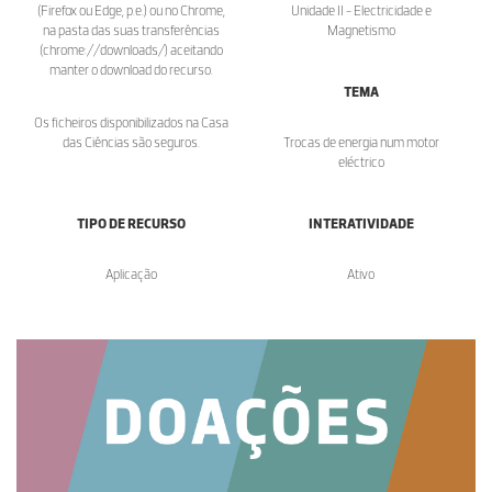
(Firefox ou Edge, p.e.) ou no Chrome,
Unidade II - Electricidade e
na pasta das suas transferências
Magnetismo
(chrome://downloads/) aceitando
manter o download do recurso.
TEMA
Os ficheiros disponibilizados na Casa
das Ciências são seguros.
Trocas de energia num motor
eléctrico
TIPO DE RECURSO
INTERATIVIDADE
Aplicação
Ativo