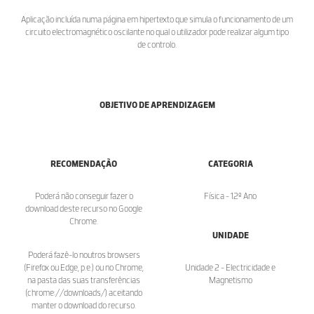
Aplicação incluída numa página em hipertexto que simula o funcionamento de um
circuito electromagnético oscilante no qual o utilizador pode realizar algum tipo
de controlo.
OBJETIVO DE APRENDIZAGEM
RECOMENDAÇÃO
CATEGORIA
Poderá não conseguir fazer o
Física - 12º Ano
download deste recurso no Google
Chrome.
UNIDADE
Poderá fazê-lo noutros browsers
(Firefox ou Edge, p.e.) ou no Chrome,
Unidade 2 - Electricidade e
na pasta das suas transferências
Magnetismo
(chrome://downloads/) aceitando
manter o download do recurso.