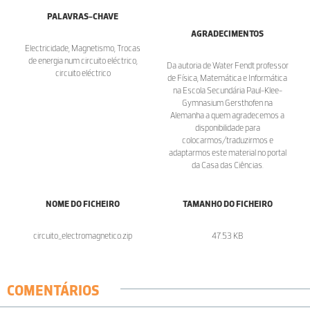
PALAVRAS-CHAVE
AGRADECIMENTOS
Electricidade, Magnetismo, Trocas
de energia num circuito eléctrico,
Da autoria de Water Fendt professor
circuito eléctrico
de Física, Matemática e Informática
na Escola Secundária Paul-Klee-
Gymnasium Gersthofen na
Alemanha a quem agradecemos a
disponibilidade para
colocarmos/traduzirmos e
adaptarmos este material no portal
da Casa das Ciências.
NOME DO FICHEIRO
TAMANHO DO FICHEIRO
circuito_electromagnetico.zip
47.53 KB
COMENTÁRIOS