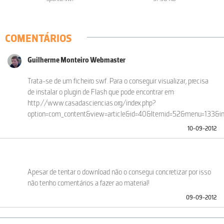
COMENTÁRIOS
Guilherme Monteiro Webmaster
Trata-se de um ficheiro swf. Para o conseguir visualizar, precisa
de instalar o plugin de Flash que pode encontrar em:
http://www.casadasciencias.org/index.php?
option=com_content&view=article&id=40&Itemid=52&menu=133&in
10-09-2012
Apesar de tentar o download não o consegui concretizar por isso
não tenho comentários a fazer ao material!
09-09-2012