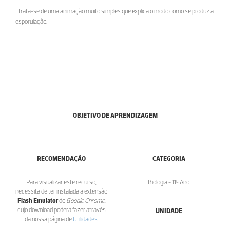
Trata-se de uma animação muito simples que explica o modo como se produz a
esporulação.
OBJETIVO DE APRENDIZAGEM
RECOMENDAÇÃO
CATEGORIA
Para visualizar este recurso,
Biologia - 11º Ano
necessita de ter instalada a extensão
Flash Emulator
do
Google Chrome
,
cujo download poderá fazer através
UNIDADE
da nossa página de
Utilidades
.