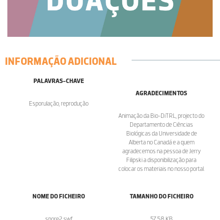
INFORMAÇÃO ADICIONAL
PALAVRAS-CHAVE
AGRADECIMENTOS
Esporulação, reprodução
Animação da Bio-DiTRL, projecto do
Departamento de Ciências
Biológicas da Universidade de
Alberta no Canadá e a quem
agradecemos na pessoa de Jerry
Filipski a disponibilização para
colocar os materiais no nosso portal.
NOME DO FICHEIRO
TAMANHO DO FICHEIRO
spore2.swf
57.58 KB