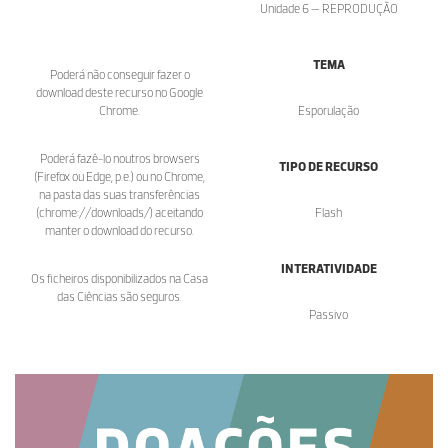
Unidade 6 — REPRODUÇÃO
TEMA
Poderá não conseguir fazer o
download deste recurso no Google
Chrome.
Esporulação
Poderá fazê-lo noutros browsers
TIPO DE RECURSO
(Firefox ou Edge, p.e.) ou no Chrome,
na pasta das suas transferências
(chrome://downloads/) aceitando
Flash
manter o download do recurso.
INTERATIVIDADE
Os ficheiros disponibilizados na Casa
das Ciências são seguros.
Passivo