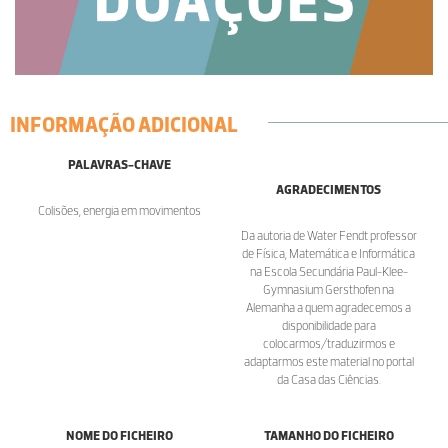
INFORMAÇÃO ADICIONAL
PALAVRAS-CHAVE
AGRADECIMENTOS
Colisões, energia em movimentos
Da autoria de Water Fendt professor
de Física, Matemática e Informática
na Escola Secundária Paul-Klee-
Gymnasium Gersthofen na
Alemanha a quem agradecemos a
disponibilidade para
colocarmos/traduzirmos e
adaptarmos este material no portal
da Casa das Ciências.
NOME DO FICHEIRO
TAMANHO DO FICHEIRO