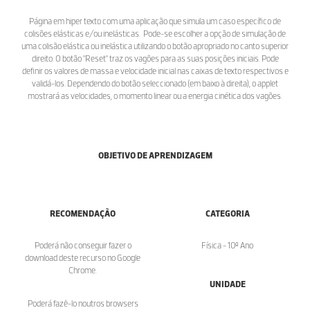
Página em hiper texto com uma aplicação que simula um caso específico de
colisões elásticas e/ou inelásticas. Pode-se escolher a opção de simulação de
uma colisão elástica ou inelástica utilizando o botão apropriado no canto superior
direito. O botão "Reset" traz os vagões para as suas posições iniciais. Pode
definir os valores de massa e velocidade inicial nas caixas de texto respectivos e
validá-los. Dependendo do botão seleccionado (em baixo à direita), o applet
mostrará as velocidades, o momento linear ou a energia cinética dos vagões.
OBJETIVO DE APRENDIZAGEM
RECOMENDAÇÃO
CATEGORIA
Poderá não conseguir fazer o
Física - 10º Ano
download deste recurso no Google
Chrome.
UNIDADE
Poderá fazê-lo noutros browsers