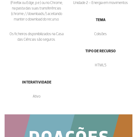
(Firefox ou Edge, p.e.) ou no Chrome,
Unidade 2 – Energia em movimentos
na pasta das suas transferências
(chrome://downloads/) aceitando
manter o download do recurso.
TEMA
Os ficheiros disponibilizados na Casa
Colisões
das Ciências são seguros.
TIPO DE RECURSO
HTML5
INTERATIVIDADE
Ativo