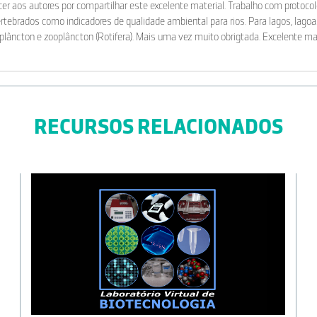
er aos autores por compartilhar este excelente material. Trabalho com protoco
tebrados como indicadores de qualidade ambiental para rios. Para lagos, lagoa
oplâncton e zooplâncton (Rotifera). Mais uma vez muito obrigtada. Excelente mat
RECURSOS RELACIONADOS