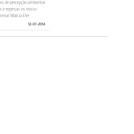
los de percepção ambiental
s e represas os nosso
erial. Márcia Eler
12-07-2014