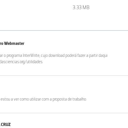
3.33 MB
iro Webmaster
ar o programa InterWrite, cujo download poderá fazer a partir daqui:
asciencias.org/utilidades
 estou a ver como utilizar com a proposta de trabalho.
A CRUZ