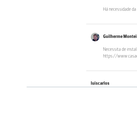
Há necessidade da 
Guilherme Monte
Necessita de instal
https://www.casad
luiscarlos
Tentei fazer o dow
Guilherme Monte
Não conseguiu faze