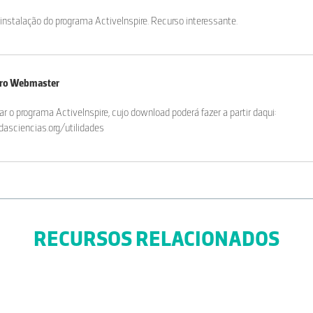
instalação do programa ActiveInspire. Recurso interessante.
iro Webmaster
ar o programa ActiveInspire, cujo download poderá fazer a partir daqui:
asciencias.org/utilidades
nload mas não consegui..
RECURSOS RELACIONADOS
iro Webmaster
r o download, ou não conseguiu visualizar o material? Quanto ao download, aca