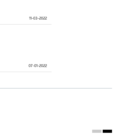
11-03-2022
07-01-2022
07-01-2022
bei de descarregar o