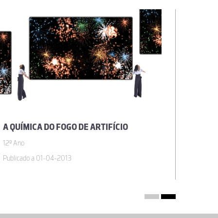
A QUÍMICA DO FOGO DE ARTIFÍCIO
EXPER
12º Ano
12º Ano
Publicado a 01-04-2013
Publicad