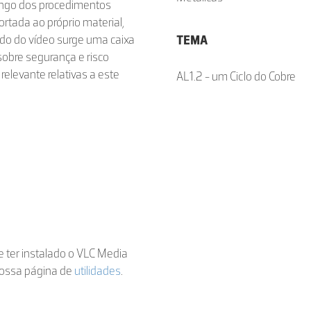
ongo dos procedimentos
ortada ao próprio material,
lado do vídeo surge uma caixa
TEMA
sobre segurança e risco
levante relativas a este
AL1.2 - um Ciclo do Cobre
de ter instalado o VLC Media
nossa página de
utilidades
.