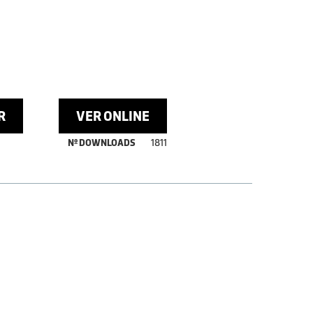
R
VER ONLINE
Nº DOWNLOADS
1811