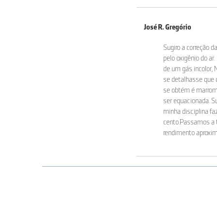
José R. Gregório
Sugiro a correção 
pelo oxigênio do ar
de um gás incolor, 
se detalhasse que d
se obtém é marrom,
ser equacionada. Su
minha disciplina f
cento.Passamos a t
rendimento aproxima