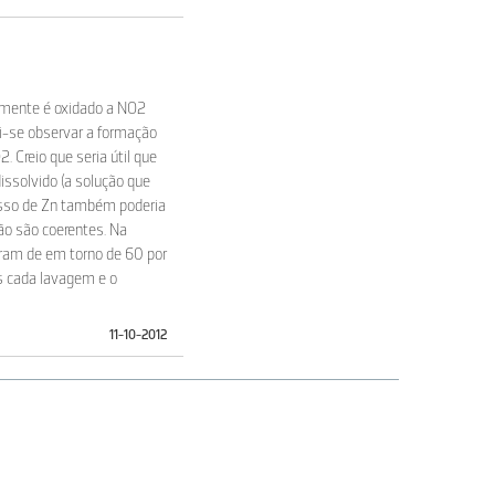
tamente é oxidado a NO2
ai-se observar a formação
 Creio que seria útil que
issolvido (a solução que
esso de Zn também poderia
não são coerentes. Na
eram de em torno de 60 por
s cada lavagem e o
11-10-2012