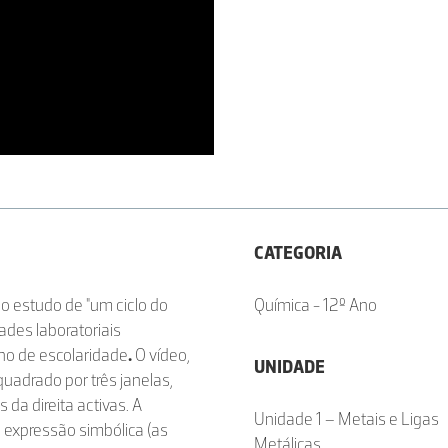
CATEGORIA
o estudo de "um ciclo do
Química - 12º Ano
des laboratoriais
no de escolaridade
.
O vídeo,
UNIDADE
uadrado por três janelas,
 da direita activas. A
Unidade 1 – Metais e Ligas
a expressão simbólica (as
Metálicas