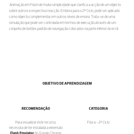
Animação em Flash de muita simplicidade que clarifica a acção de um objecto
sobre outro e a respectiva reacção. Embora para o 2º Ciclo, pode ser aplicado
como objecto complementar em outros níveis de ensino. Trata-se de uma
simulação que pode ser controlada em termos de execução através de um
conjunto de botões padrão de navegação colocados na parte inferior do ecrã.
OBJETIVO DE APRENDIZAGEM
RECOMENDAÇÃO
CATEGORIA
Para visualizar este recurso,
Física - 2º Ciclo
necessita de ter instalada a extensão
Flash Emulator
do
Google Chrome
,