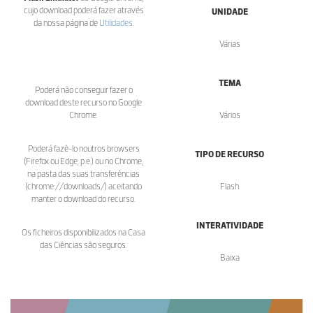
cujo download poderá fazer através
UNIDADE
da nossa página de
Utilidades
.
Várias
TEMA
Poderá não conseguir fazer o
download deste recurso no Google
Chrome.
Vários
Poderá fazê-lo noutros browsers
TIPO DE RECURSO
(Firefox ou Edge, p.e.) ou no Chrome,
na pasta das suas transferências
(chrome://downloads/) aceitando
Flash
manter o download do recurso.
INTERATIVIDADE
Os ficheiros disponibilizados na Casa
das Ciências são seguros.
Baixa