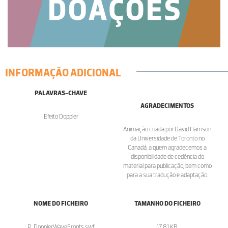
INFORMAÇÃO ADICIONAL
PALAVRAS-CHAVE
AGRADECIMENTOS
Efeito Doppler
Animação criada por David Harrison
da Universidade de Toronto no
Canadá, a quem agradecemos a
disponibilidade de cedência do
material para publicação, bem como
para a sua tradução e adaptação.
NOME DO FICHEIRO
TAMANHO DO FICHEIRO
P_DopplerWaveFronts.swf
17.81 KB