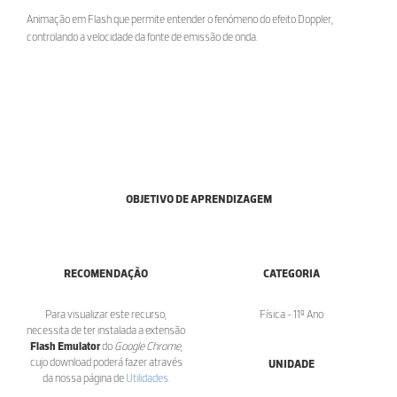
Animação em Flash que permite entender o fenómeno do efeito Doppler,
controlando a velocidade da fonte de emissão de onda.
OBJETIVO DE APRENDIZAGEM
RECOMENDAÇÃO
CATEGORIA
Para visualizar este recurso,
Física - 11º Ano
necessita de ter instalada a extensão
Flash Emulator
do
Google Chrome
,
cujo download poderá fazer através
UNIDADE
da nossa página de
Utilidades
.