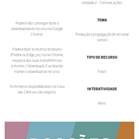
Unidade 2 - Comunicações
TEMA
Poderá não conseguir fazer o
download deste recurso no Google
Chrome.
Produção e propagação de um sinal
sonoro
Poderá fazê-lo noutros browsers
(Firefox ou Edge, p.e.) ou no Chrome,
TIPO DE RECURSO
na pasta das suas transferências
(chrome://downloads/) aceitando
manter o download do recurso.
Flash
Os ficheiros disponibilizados na Casa
INTERATIVIDADE
das Ciências são seguros.
Ativo