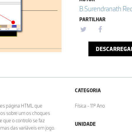
B.Surendranath Re
PARTILHAR
DESCARREGA
CATEGORIA
les página HTML que
Física - 11º Ano
aios sobre um os choques
e que o controlo se faz
UNIDADE
mas das variáveis em jogo.