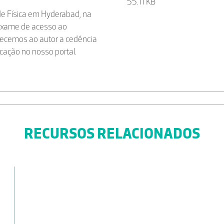
55.11 KB
de Física em Hyderabad, na
o exame de acesso ao
adecemos ao autor a cedência
cação no nosso portal.
RECURSOS RELACIONADOS