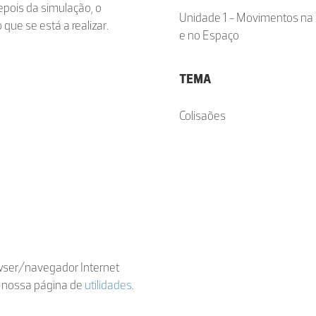
depois da simulação, o
Unidade 1 - Movimentos na 
ue se está a realizar.
e no Espaço
TEMA
Colisaões
owser/navegador Internet
a nossa página de
utilidades
.