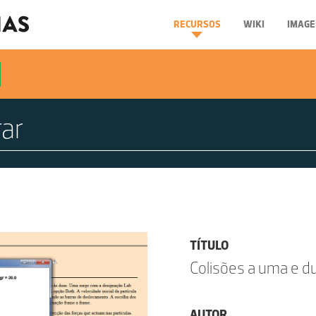
RECURSOS
WIKI
IMAGE
TÍTULO
Colisões a uma e 
AUTOR