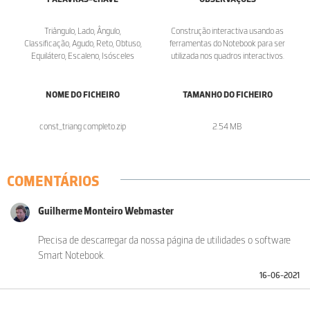
Triângulo, Lado, Ângulo,
Construção interactiva usando as
Classificação, Agudo, Reto, Obtuso,
ferramentas do Notebook para ser
Equilátero, Escaleno, Isósceles
utilizada nos quadros interactivos.
NOME DO FICHEIRO
TAMANHO DO FICHEIRO
const_triang completo.zip
2.54 MB
COMENTÁRIOS
Guilherme Monteiro Webmaster
Precisa de descarregar da nossa página de utilidades o software
Smart Notebook.
16-06-2021