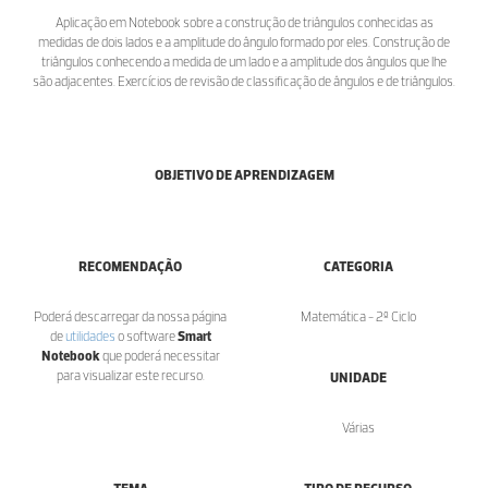
Aplicação em Notebook sobre a construção de triângulos conhecidas as
medidas de dois lados e a amplitude do ângulo formado por eles. Construção de
triângulos conhecendo a medida de um lado e a amplitude dos ângulos que lhe
são adjacentes. Exercícios de revisão de classificação de ângulos e de triângulos.
OBJETIVO DE APRENDIZAGEM
RECOMENDAÇÃO
CATEGORIA
Poderá descarregar da nossa página
Matemática - 2º Ciclo
de
utilidades
o software
Smart
Notebook
que poderá necessitar
para visualizar este recurso.
UNIDADE
Várias